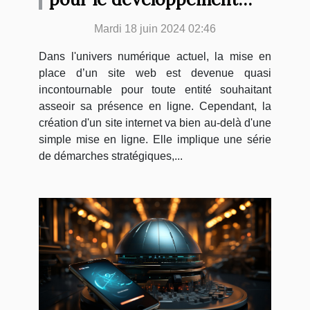
d’un site web efficace : de
Mardi 18 juin 2024 02:46
la conception à la mise en
Dans l'univers numérique actuel, la mise en
ligne
place d’un site web est devenue quasi
incontournable pour toute entité souhaitant
asseoir sa présence en ligne. Cependant, la
création d'un site internet va bien au-delà d'une
simple mise en ligne. Elle implique une série
de démarches stratégiques,...