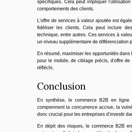
spécifiques. Cela peut impliquer l'utilisat
comportements des clients.
L'offre de services à valeur ajoutée est éga
fidéliser les clients. Cela peut inclure d
technique, entre autres. Ces services à valeu
un niveau supplémentaire de différenciation p
En résumé, maximiser les opportunités dans 
pour le mobile, de ciblage précis, d'offre de
réfléchi.
Conclusion
En synthèse, le commerce B2B en ligne pr
comprennent la concurrence accrue, la vulnéra
donc crucial pour les entreprises d'investir d
En dépit des risques, le commerce B2B en 