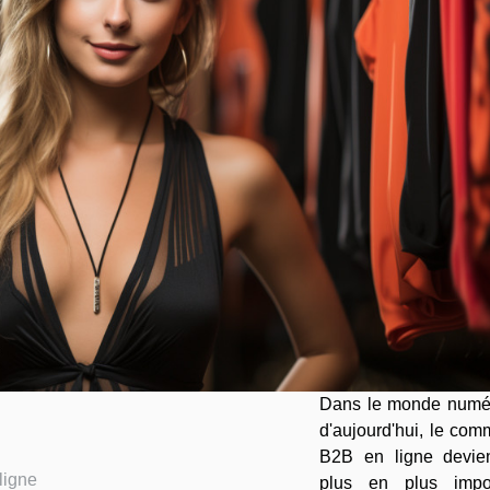
Dans le monde numé
d'aujourd'hui, le com
B2B en ligne devie
ligne
plus en plus impor