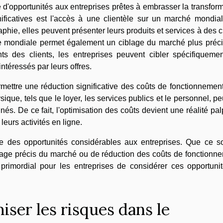
d'opportunités aux entreprises prêtes à embrasser la transfor
nificatives est l'accès à une clientèle sur un marché mondial
aphie, elles peuvent présenter leurs produits et services à des c
ée mondiale permet également un ciblage du marché plus préci
s des clients, les entreprises peuvent cibler spécifiquemen
ntéressés par leurs offres.
ettre une réduction significative des coûts de fonctionnement
que, tels que le loyer, les services publics et le personnel, p
s. De ce fait, l'optimisation des coûts devient une réalité pa
leurs activités en ligne.
 des opportunités considérables aux entreprises. Que ce so
age précis du marché ou de réduction des coûts de fonctionne
primordial pour les entreprises de considérer ces opportunit
iser les risques dans le