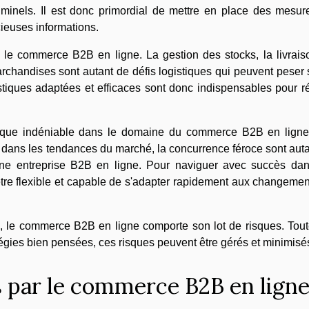
criminels. Il est donc primordial de mettre en place des mesu
ieuses informations.
 le commerce B2B en ligne. La gestion des stocks, la livrais
rchandises sont autant de défis logistiques qui peuvent peser 
gistiques adaptées et efficaces sont donc indispensables pour r
sque indéniable dans le domaine du commerce B2B en ligne
 dans les tendances du marché, la concurrence féroce sont aut
d'une entreprise B2B en ligne. Pour naviguer avec succès dan
être flexible et capable de s'adapter rapidement aux changeme
le commerce B2B en ligne comporte son lot de risques. Toute
tégies bien pensées, ces risques peuvent être gérés et minimisé
s par le commerce B2B en lign