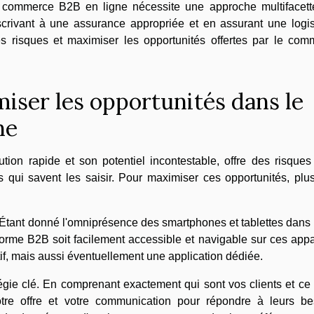
 commerce B2B en ligne nécessite une approche multifacett
scrivant à une assurance appropriée et en assurant une logis
es risques et maximiser les opportunités offertes par le com
iser les opportunités dans le
ne
on rapide et son potentiel incontestable, offre des risques
s qui savent les saisir. Pour maximiser ces opportunités, plu
. Étant donné l'omniprésence des smartphones et tablettes dans 
eforme B2B soit facilement accessible et navigable sur ces appa
if, mais aussi éventuellement une application dédiée.
tégie clé. En comprenant exactement qui sont vos clients et ce 
tre offre et votre communication pour répondre à leurs be