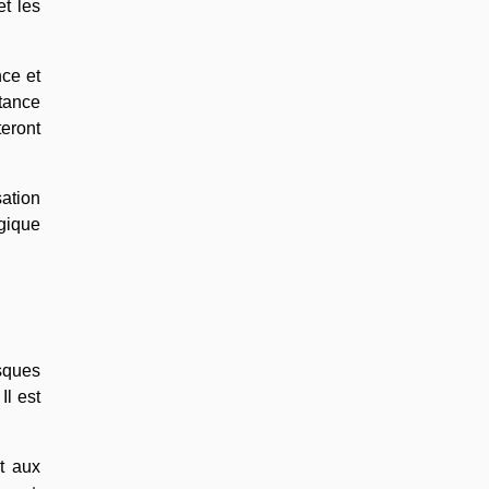
et les
nce et
tance
teront
ation
égique
sques
Il est
t aux