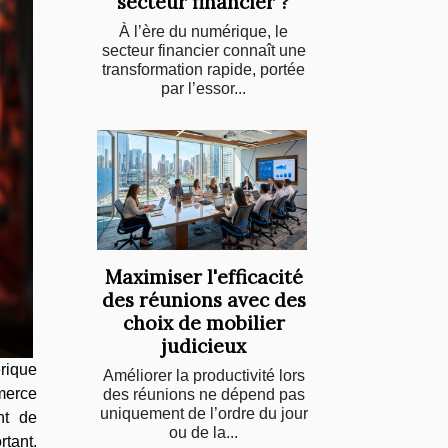
secteur financier ?
À l’ère du numérique, le
secteur financier connaît une
transformation rapide, portée
par l’essor...
Maximiser l'efficacité
des réunions avec des
choix de mobilier
judicieux
rique
Améliorer la productivité lors
merce
des réunions ne dépend pas
uniquement de l’ordre du jour
nt de
ou de la...
tant.