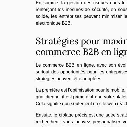
En somme, la gestion des risques dans le
renforçant les mesures de sécurité, en sou
solide, les entreprises peuvent minimiser l
électronique B2B.
Stratégies pour maxim
commerce B2B en lig
Le commerce B2B en ligne, avec son évoluti
surtout des opportunités pour les entreprise
stratégies peuvent être adoptées.
La première est l'optimisation pour le mobile
quotidienne, il est primordial que votre plat
Cela signifie non seulement un site web réact
Ensuite, le ciblage précis est une autre stra
recherchent, vous pouvez personnaliser vo