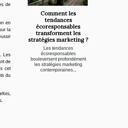
res de
Comment les
tendances
on en
écoresponsables
sur la
transforment les
éussir
stratégies marketing ?
Les tendances
écoresponsables
. Les
bouleversent profondément
ant de
les stratégies marketing
s cet
contemporaines...
nts du
fois,
s.
e