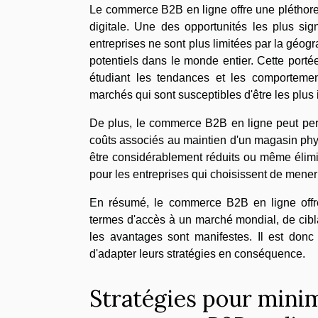
Le commerce B2B en ligne offre une pléthore 
digitale. Une des opportunités les plus sig
entreprises ne sont plus limitées par la géogr
potentiels dans le monde entier. Cette port
étudiant les tendances et les comportement
marchés qui sont susceptibles d'être les plus i
De plus, le commerce B2B en ligne peut perm
coûts associés au maintien d'un magasin physi
être considérablement réduits ou même éliminé
pour les entreprises qui choisissent de mener 
En résumé, le commerce B2B en ligne offre
termes d'accès à un marché mondial, de cibl
les avantages sont manifestes. Il est donc 
d'adapter leurs stratégies en conséquence.
Stratégies pour minim