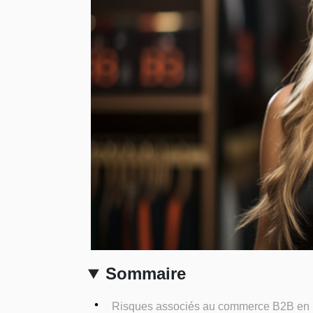
Sommaire
Risques associés au commerce B2B en 